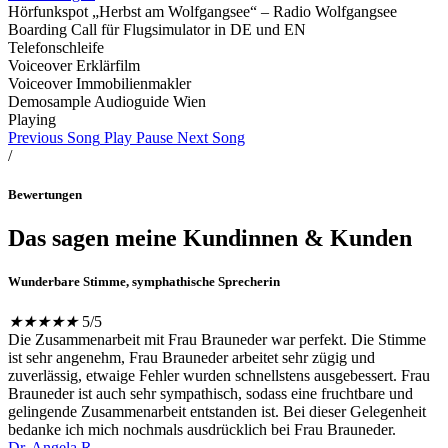
Hörfunkspot „Herbst am Wolfgangsee“ – Radio Wolfgangsee
Boarding Call für Flugsimulator in DE und EN
Telefonschleife
Voiceover Erklärfilm
Voiceover Immobilienmakler
Demosample Audioguide Wien
Playing
Previous Song
Play
Pause
Next Song
/
Bewertungen
Das sagen meine Kundinnen & Kunden
Wunderbare Stimme, symphathische Sprecherin
★
★
★
★
★
5/5
Die Zusammenarbeit mit Frau Brauneder war perfekt. Die Stimme
ist sehr angenehm, Frau Brauneder arbeitet sehr zügig und
zuverlässig, etwaige Fehler wurden schnellstens ausgebessert. Frau
Brauneder ist auch sehr sympathisch, sodass eine fruchtbare und
gelingende Zusammenarbeit entstanden ist. Bei dieser Gelegenheit
bedanke ich mich nochmals ausdrücklich bei Frau Brauneder.
Dr. Angela R.