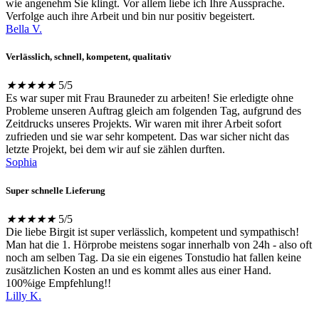
wie angenehm Sie klingt. Vor allem liebe ich Ihre Aussprache.
Verfolge auch ihre Arbeit und bin nur positiv begeistert.
Bella V.
Verlässlich, schnell, kompetent, qualitativ
★
★
★
★
★
5/5
Es war super mit Frau Brauneder zu arbeiten! Sie erledigte ohne
Probleme unseren Auftrag gleich am folgenden Tag, aufgrund des
Zeitdrucks unseres Projekts. Wir waren mit ihrer Arbeit sofort
zufrieden und sie war sehr kompetent. Das war sicher nicht das
letzte Projekt, bei dem wir auf sie zählen durften.
Sophia
Super schnelle Lieferung
★
★
★
★
★
5/5
Die liebe Birgit ist super verlässlich, kompetent und sympathisch!
Man hat die 1. Hörprobe meistens sogar innerhalb von 24h - also oft
noch am selben Tag. Da sie ein eigenes Tonstudio hat fallen keine
zusätzlichen Kosten an und es kommt alles aus einer Hand.
100%ige Empfehlung!!
Lilly K.