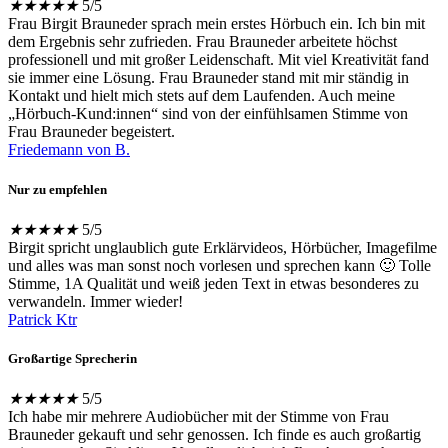
★
★
★
★
★
5/5
Frau Birgit Brauneder sprach mein erstes Hörbuch ein. Ich bin mit
dem Ergebnis sehr zufrieden. Frau Brauneder arbeitete höchst
professionell und mit großer Leidenschaft. Mit viel Kreativität fand
sie immer eine Lösung. Frau Brauneder stand mit mir ständig in
Kontakt und hielt mich stets auf dem Laufenden. Auch meine
„Hörbuch-Kund:innen“ sind von der einfühlsamen Stimme von
Frau Brauneder begeistert.
Friedemann von B.
Nur zu empfehlen
★
★
★
★
★
5/5
Birgit spricht unglaublich gute Erklärvideos, Hörbücher, Imagefilme
und alles was man sonst noch vorlesen und sprechen kann 🙂 Tolle
Stimme, 1A Qualität und weiß jeden Text in etwas besonderes zu
verwandeln. Immer wieder!
Patrick Ktr
Großartige Sprecherin
★
★
★
★
★
5/5
Ich habe mir mehrere Audiobücher mit der Stimme von Frau
Brauneder gekauft und sehr genossen. Ich finde es auch großartig